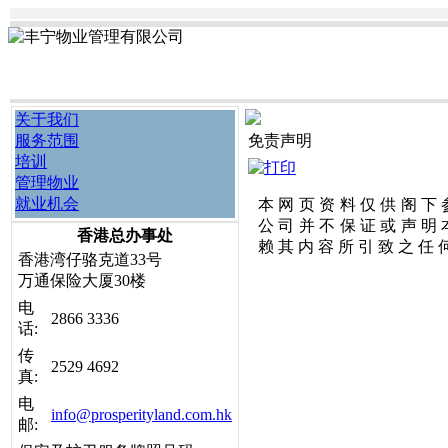
关于我们
服务范围
免责声明
培训
管理物业
就业机会
本 网 页 资 料 仅 供 阁 下 
公 司 并 不 保 证 或 声 明 
香港总办事处
赖 其 内 容 所 引 致 之 任 
香港湾仔骆克道33号
万通保险大厦
30楼
电
2866 3336
话:
传
2529 4692
真:
电
info@prosperityland.com.hk
邮: